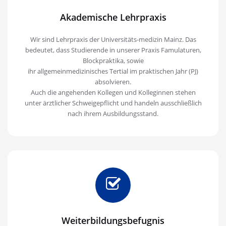
Dr. med. J. Demmerle
Akademische Lehrpraxis
und Dr. (BG) Y. Seiferth
- Fachärzte für
Wir sind Lehrpraxis der Universitäts-medizin Mainz. Das
Allgemeinmedizin -
bedeutet, dass Studierende in unserer Praxis Famulaturen,
Akademische
Blockpraktika, sowie
Lehrpraxis der
ihr allgemeinmedizinisches Tertial im praktischen Jahr (PJ)
Universitätsmedizin
absolvieren.
der JGU Mainz
Auch die angehenden Kollegen und Kolleginnen stehen
unter ärztlicher Schweigepflicht und handeln ausschließlich
KONTAKT AUFNEHMEN /
nach ihrem Ausbildungsstand.
REZEPT BESTELLEN
Weiterbildungsbefugnis